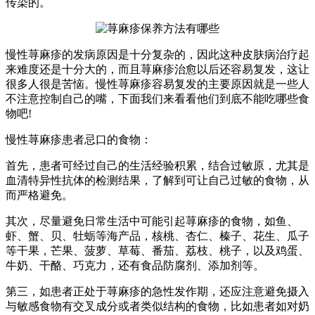
传染的。
慢性荨麻疹的发病原因是十分复杂的，因此这种皮肤病治疗起
来难度还是十分大的，而且荨麻疹治愈以后还容易复发，这让
很多人很是苦恼。慢性荨麻疹容易复发的主要原因就是一些人
不注意控制自己的嘴，下面我们来看看他们到底不能吃哪些食
物吧!
慢性荨麻疹患者忌口的食物：
首先，患者可经过自己的生活经验积累，结合过敏原，尤其是
血清特异性抗体的检测结果，了解到可让自己过敏的食物，从
而严格避免。
其次，尽量避免日常生活中可能引起荨麻疹的食物，如鱼、
虾、蟹、贝、牡蛎等海产品，核桃、杏仁、榛子、花生、瓜子
等干果，芒果、菠萝、草莓、番茄、荔枝、桃子，以及鸡蛋、
牛奶、干酪、巧克力，还有食品防腐剂、添加剂等。
第三，如患者正处于荨麻疹的急性发作期，还应注意避免摄入
与敏感食物有交叉成分或者类似结构的食物，比如患者如对奶